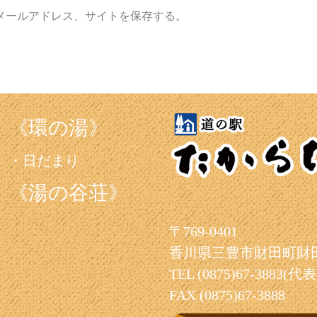
メールアドレス、サイトを保存する。
《環の湯》
日だまり
《湯の谷荘》
〒769-0401
香川県三豊市財田町財田
TEL (0875)67-3883(代表
FAX (0875)67-3888