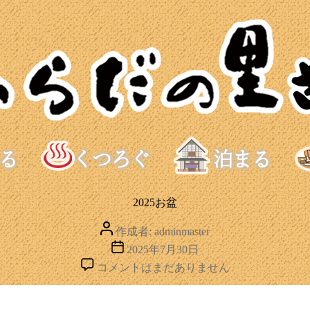
2025お盆
投
作成者:
adminmaster
稿
投
2025年7月30日
者
稿
2025
コメントはまだありません
日
お
盆