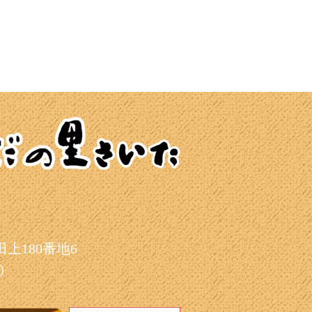
上180番地6
)