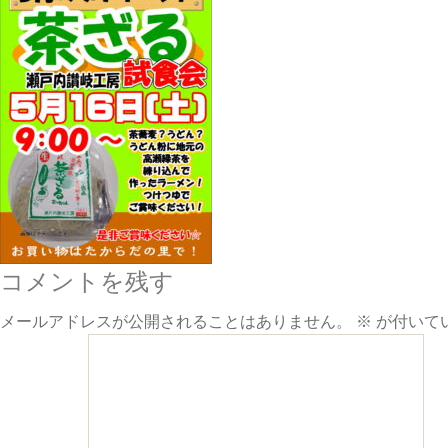
コメントを残す
メールアドレスが公開されることはありません。
※
が付いて