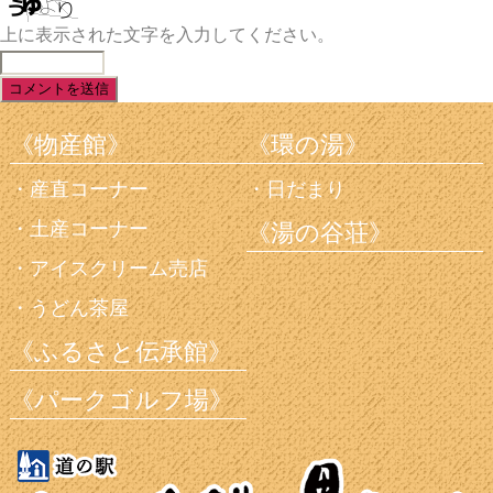
上に表示された文字を入力してください。
《物産館》
《環の湯》
産直コーナー
日だまり
土産コーナー
《湯の谷荘》
アイスクリーム売店
うどん茶屋
《ふるさと伝承館》
《パークゴルフ場》