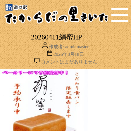
MENU
20260411絹蜜HP
投
作成者:
adminmaster
稿
投
2026年3月18日
者
稿
20260411
コメントはまだありません
日
絹
蜜
HP
へ
の