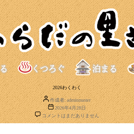
2026わくわく
投
作成者:
adminmaster
稿
投
2026年4月28日
者
稿
2026
コメントはまだありません
日
わ
く