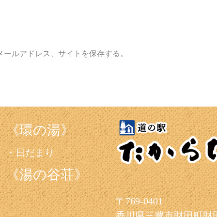
メールアドレス、サイトを保存する。
《環の湯》
日だまり
《湯の谷荘》
〒769-0401
香川県三豊市財田町財田