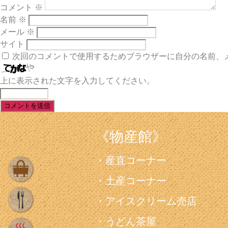
コメント
※
名前
※
メール
※
サイト
次回のコメントで使用するためブラウザーに自分の名前、
上に表示された文字を入力してください。
《物産館》
産直コーナー
土産コーナー
アイスクリーム売店
うどん茶屋