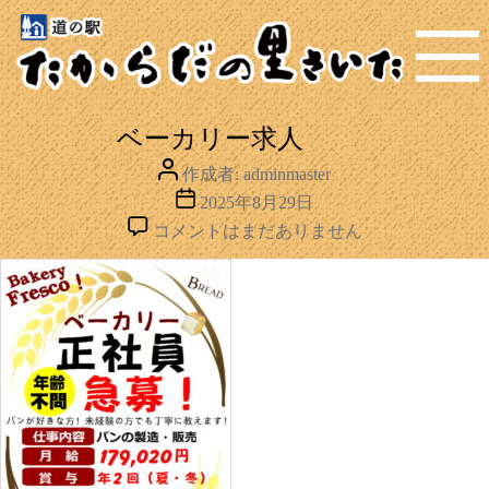
MENU
ベーカリー求人
投
作成者:
adminmaster
稿
投
2025年8月29日
者
稿
ベ
コメントはまだありません
日
ー
カ
リ
ー
求
人
へ
の