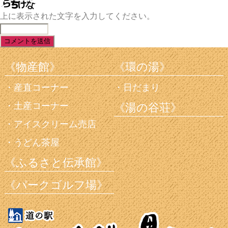
上に表示された文字を入力してください。
《物産館》
《環の湯》
産直コーナー
日だまり
土産コーナー
《湯の谷荘》
アイスクリーム売店
うどん茶屋
《ふるさと伝承館》
《パークゴルフ場》