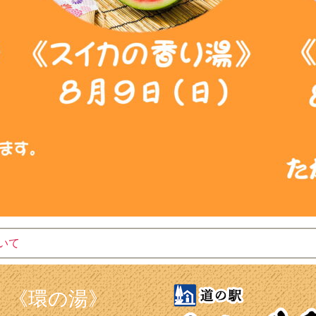
いて
《環の湯》