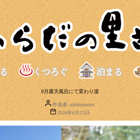
8月露天風呂にて変わり湯
投
作成者:
adminmaster
稿
投
2026年6月23日
者
稿
日