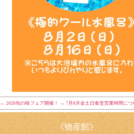
←
2026旬の味フェア開催！
→
7月8月金土日食堂営業時間につ
《物産館》