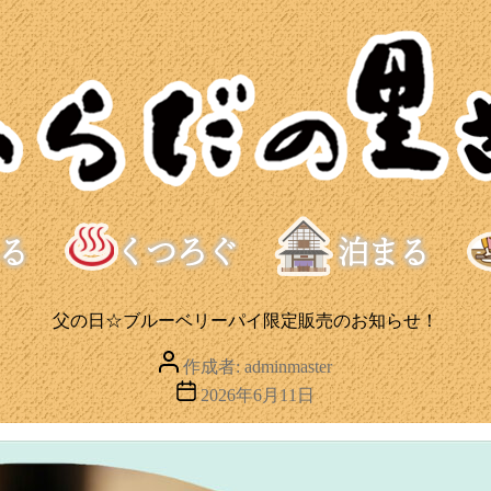
父の日☆ブルーベリーパイ限定販売のお知らせ！
投
作成者:
adminmaster
稿
投
2026年6月11日
者
稿
日