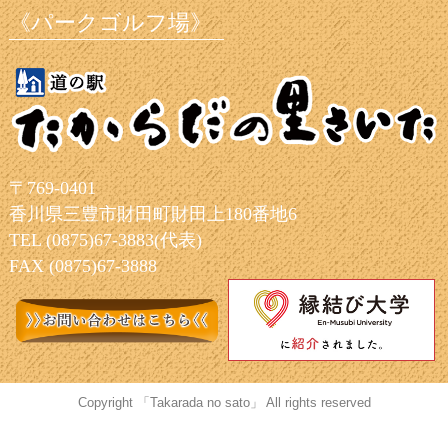
《パークゴルフ場》
〒769-0401
香川県三豊市財田町財田上180番地6
TEL (0875)67-3883(代表)
FAX (0875)67-3888
Copyright 「Takarada no sato」 All rights reserved