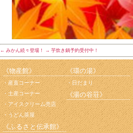
←
みかん続々登場！
→
芋炊き鍋予約受付中！
《物産館》
《環の湯》
産直コーナー
日だまり
土産コーナー
《湯の谷荘》
アイスクリーム売店
うどん茶屋
《ふるさと伝承館》