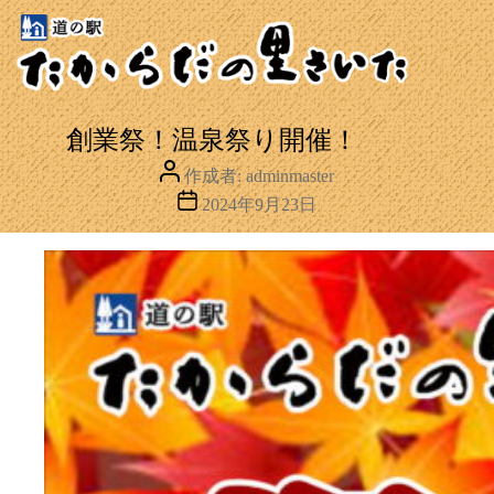
創業祭！温泉祭り開催！
投
作成者:
adminmaster
稿
投
2024年9月23日
者
稿
日