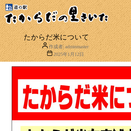
たからだ米について
投
作成者:
adminmaster
稿
投
2025年1月12日
者
稿
日