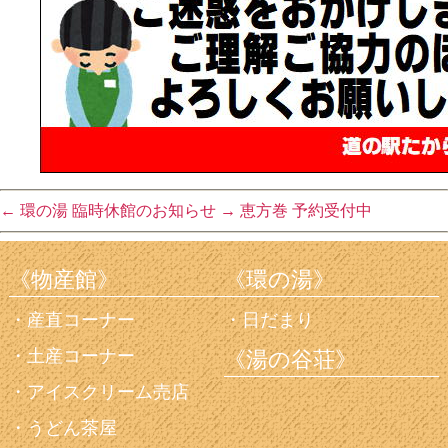
←
環の湯 臨時休館のお知らせ
→
恵方巻 予約受付中
《物産館》
《環の湯》
産直コーナー
日だまり
土産コーナー
《湯の谷荘》
アイスクリーム売店
うどん茶屋